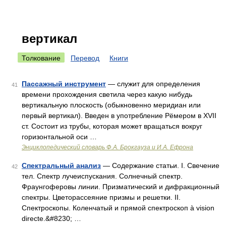
вертикал
Толкование
Перевод
Книги
Пассажный инструмент
— служит для определения
41
времени прохождения светила через какую нибудь
вертикальную плоскость (обыкновенно меридиан или
первый вертикал). Введен в употребление Рёмером в XVII
ст. Состоит из трубы, которая может вращаться вокруг
горизонтальной оси …
Энциклопедический словарь Ф.А. Брокгауза и И.А. Ефрона
Спектральный анализ
— Содержание статьи. I. Свечение
42
тел. Спектр лучеиспускания. Солнечный спектр.
Фраунгоферовы линии. Призматический и дифракционный
спектры. Цветорассеяние призмы и решетки. II.
Спектроскопы. Коленчатый и прямой спектроскоп à vision
directe.&#8230; …