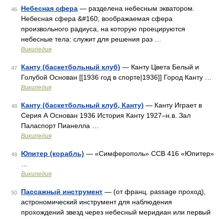
Небесная сфера
— разделена небесным экватором.
46
Небесная сфера &#160; воображаемая сфера
произвольного радиуса, на которую проецируются
небесные тела: служит для решения раз …
Википедия
Канту (баскетбольный клуб)
— Канту Цвета Белый и
47
Голубой Основан [[1936 год в спорте|1936]] Город Канту …
Википедия
Канту (баскетбольный клуб, Канту)
— Канту Играет в
48
Серия А Основан 1936 История Канту 1927–н.в. Зал
Паласпорт Пианелла …
Википедия
Юпитер (корабль)
— «Симферополь» ССВ 416 «Юпитер»
49
…
Википедия
Пассажный инструмент
— (от франц. passage проход),
50
астрономический инструмент для наблюдения
прохождений звезд через небесный меридиан или первый