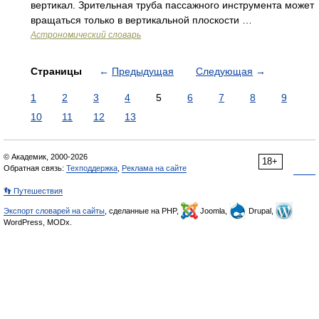
вертикал. Зрительная труба пассажного инструмента может
вращаться только в вертикальной плоскости …
Астрономический словарь
Страницы
←
Предыдущая
Следующая
→
1
2
3
4
5
6
7
8
9
10
11
12
13
© Академик, 2000-2026
18+
Обратная связь:
Техподдержка
,
Реклама на сайте
👣 Путешествия
Экспорт словарей на сайты
, сделанные на PHP,
Joomla,
Drupal,
WordPress, MODx.