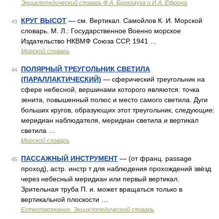
Энциклопедический словарь Ф.А. Брокгауза и И.А. Ефрона
КРУГ ВЫСОТ
— см. Вертикал. Самойлов К. И. Морской
43
словарь. М. Л.: Государственное Военно морское
Издательство НКВМФ Союза ССР, 1941 …
Морской словарь
ПОЛЯРНЫЙ ТРЕУГОЛЬНИК СВЕТИЛА
44
(ПАРАЛЛАКТИЧЕСКИЙ)
— сферический треугольник на
сфере небесной, вершинами которого являются: точка
зенита, повышенный полюс и место самого светила. Дуги
больших кругов, образующих этот треугольник, следующие:
меридиан наблюдателя, меридиан светила и вертикал
светила …
Морской словарь
ПАССАЖНЫЙ ИНСТРУМЕНТ
— (от франц. passage
45
проход), астр. инстр т для наблюдения прохождений звёзд
через небесный меридиан или первый вертикал.
Зрительная труба П. и. может вращаться только в
вертикальной плоскости …
Естествознание. Энциклопедический словарь